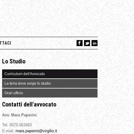
TTACI
Lo Studio
Curriculum dell'Avvocato
La terra dove sorge lo studio
Orari ufficio
Contatti dell'avvocato
Avv. Mara Paperini
Tel. 0575.561663
E-mail:
mara.paperini@virgilio.it